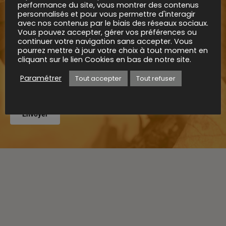
réclamation auprès de la cnil. Pour toutes demandes
performance du site, vous montrer des contenus
complémentaires, vous pouvez nous contacter au numéro
personnalisés et pour vous permettre d'interagir
de téléphone précisé dans les mentions légales.
avec nos contenus par le biais des réseaux sociaux.
Vous pouvez accepter, gérer vos préférences ou
continuer votre navigation sans accepter. Vous
pourrez mettre à jour votre choix à tout moment en
cliquant sur le lien Cookies en bas de notre site.
Paramétrer
Tout accepter
Tout refuser