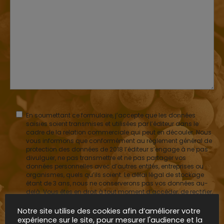
En soumettant ce formulaire, j’accepte que les données
saisies soient transmises et utilisées par l’éditeur dans le
cadre de la relation commerciale qui peut en découler. Nous
vous informons que conformément au règlement général de
protection des données de 2018 l’éditeur s’engage à ne pas
divulguer, ne pas transmettre et ne pas partager vos
données personnelles avec d’autres entités, entreprises ou
organismes, quels qu’ils soient. Le délai légal de stockage
étant de 3 ans, nous ne conserverons pas vos données au-
delà. Vous êtes en droit à tout moment d’accéder, de rectifier,
de faire effacer vos données ou de vous opposer à un
quelconque traitement de celles-ci. Vous êtes également en
Notre site utilise des cookies afin d’améliorer votre
droit de retirer votre consentement et d’introduire une
expérience sur le site, pour mesurer l'audience et la