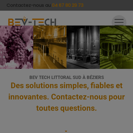
Contactez-nous au
04 67 80 29 73
Accueil
Matériel vinicole
Inox sur-mesure
Occasions
BEV TECH LITTORAL SUD À BÉZIERS
Des solutions simples, fiables et
Locations
innovantes. Contactez-nous pour
Réalisations
toutes questions.
Contact